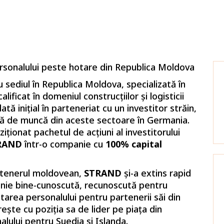
sonalului peste hotare din Republica Moldova
 sediul în Republica Moldova, specializată în
lificat în domeniul construcțiilor și logisticii
 inițial în parteneriat cu un investitor străin,
rță de muncă din aceste sectoare în Germania.
iționat pachetul de acțiuni al investitorului
RAND
într-o companie cu
100% capital
artenerul moldovean,
STRAND
și-a extins rapid
panie bine-cunoscută, recunoscută pentru
utarea personalului pentru partenerii săi din
te cu poziția sa de lider pe piața din
lului pentru Suedia și Islanda.