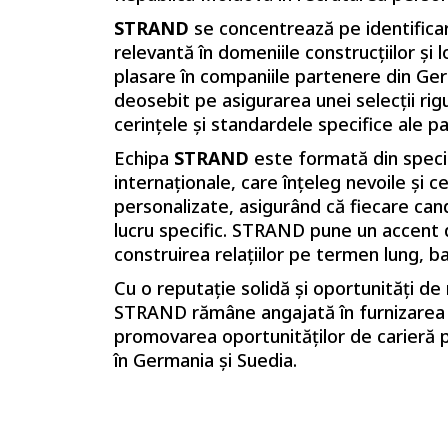
STRAND
se concentrează pe identificare
relevantă în domeniile construcțiilor și lo
plasare în companiile partenere din Ge
deosebit pe asigurarea unei selecții ri
cerințele și standardele specifice ale pa
Echipa
STRAND
este formată din specia
internaționale, care înțeleg nevoile și ceri
personalizate, asigurând că fiecare cand
lucru specific. STRAND pune un accent de
construirea relațiilor pe termen lung, b
Cu o reputație solidă și oportunități de
STRAND rămâne angajată în furnizarea de
promovarea oportunităților de carieră p
în Germania și Suedia.