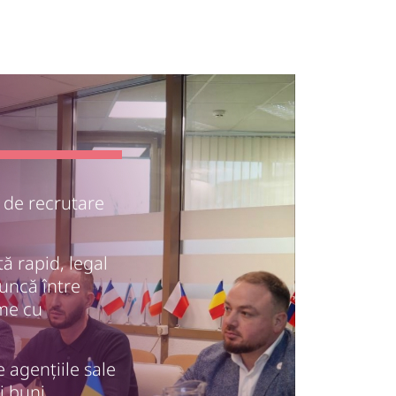
 de recrutare
tă rapid, legal
muncă între
rme cu
 agențiile sale
i buni