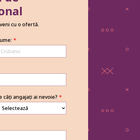
onal
eni cu o ofertă.
ume:
*
e câți angajați ai nevoie?
*