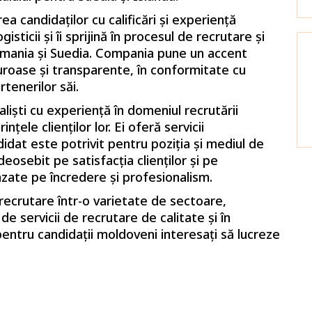
a candidaților cu calificări și experiență
gisticii și îi sprijină în procesul de recrutare și
rmania și Suedia. Compania pune un accent
guroase și transparente, în conformitate cu
rtenerilor săi.
liști cu experiență în domeniul recrutării
nțele clienților lor. Ei oferă servicii
idat este potrivit pentru poziția și mediul de
osebit pe satisfacția clienților și pe
azate pe încredere și profesionalism.
 recrutare într-o varietate de sectoare,
 servicii de recrutare de calitate și în
entru candidații moldoveni interesați să lucreze