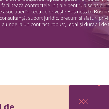
acilitează contractele inițiale pentru a se asigur
e asociației în ceea ce privește Business to Busine
consultanță, suport juridic, precum și sfaturi privin
 ajunge la un contract robust, legal și durabil de 
d de