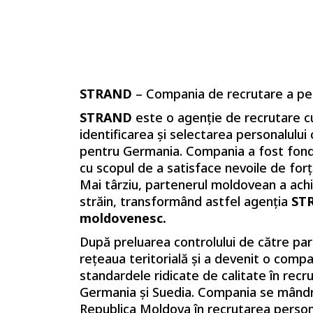
STRAND
– Compania de recrutare a per
STRAND
este o agenție de recrutare cu
identificarea și selectarea personalului ca
pentru Germania. Compania a fost fondată
cu scopul de a satisface nevoile de fo
Mai târziu, partenerul moldovean a achiz
străin, transformând astfel agenția
ST
moldovenesc.
După preluarea controlului de către p
rețeaua teritorială și a devenit o com
standardele ridicate de calitate în recr
Germania și Suedia. Compania se mândreș
Republica Moldova în recrutarea persona