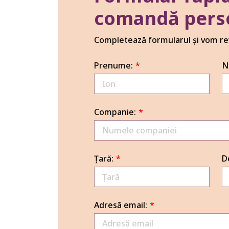
comandă pers
Completează formularul și vom rev
Prenume:
*
N
Companie:
*
Țară:
*
D
Adresă email:
*