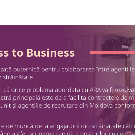
ss to Business
izată puternică pentru colaborarea între agențiile
 străinătate.
uri că orice problemă abordată cu ARA va fi rezolva
astră principală este de a facilita contractele de 
 Unit și agențiile de recrutare din Moldova confo
te de muncă de la angajatorii din străinătate către
nd astfel ocuparea rapidă a posturilor cu cei ma