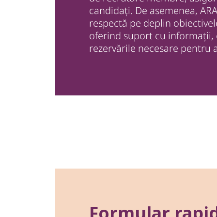
candidați. De asemenea, ARA f
respectă pe deplin obiectivel
oferind suport cu informații, 
rezervările necesare pentru a
Formular rapi