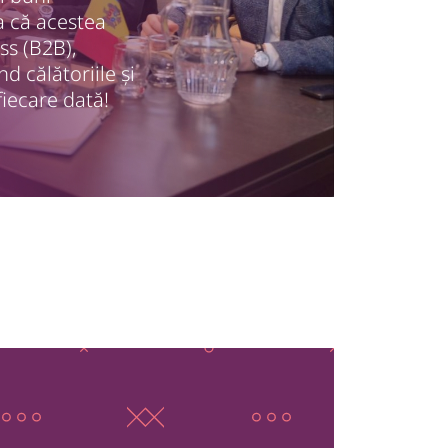
a că acestea
ss (B2B),
d călătoriile și
fiecare dată!