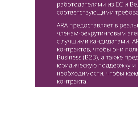
работодателями из ЕС и В
соответствующими требов
ARA предоставляет в реаль
членам-рекрутинговым аге
с лучшими кандидатами. A
контрактов, чтобы они пол
Business (B2B), а также пр
юридическую поддержку и 
необходимости, чтобы кажд
контракта!