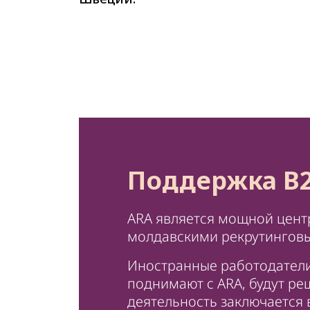
Поддержка B
ARA является мощной цент
молдавскими рекрутинговы
Иностранные работодатели
поднимают с ARA, будут р
деятельность заключается 