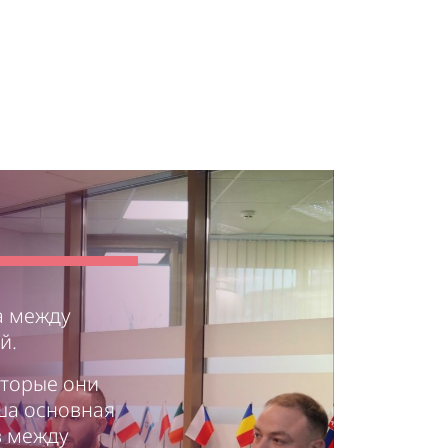
а между
й.
оторые они
ша основная
в между