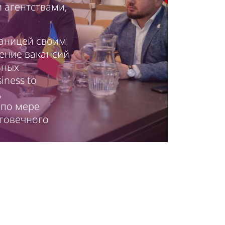
 агентствами,
раницей своим
ение вакансий
ьных
iness to
,
 по мере
лговечного