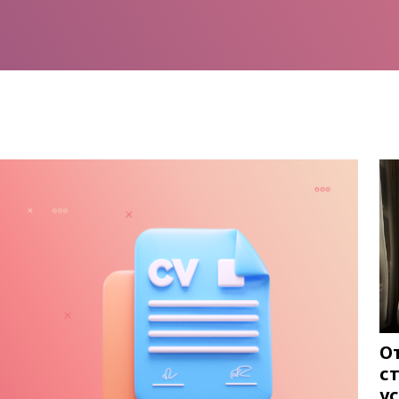
О
с
у