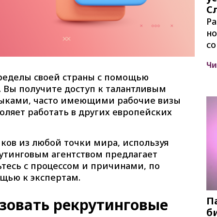
С
Р
но
со
Чи
пределы своей страны с помощью
. Вы получите доступ к талантливым
выками, часто имеющими рабочие визы
воляет работать в других европейских
ков из любой точки мира, используя
рутинговым агентством предлагает
тесь с процессом и причинами, по
щью к экспертам.
П
зовать рекрутинговые
би