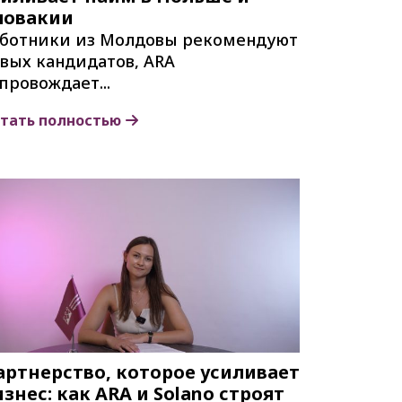
ловакии
аботники из Молдовы рекомендуют
вых кандидатов, ARA
провождает...
тать полностью
артнерство, которое усиливает
знес: как ARA и Solano строят