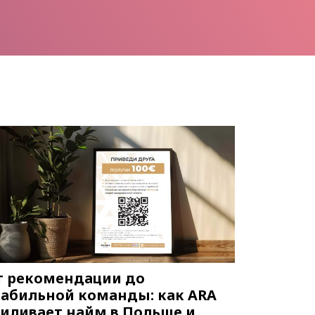
т рекомендации до
табильной команды: как ARA
силивает найм в Польше и