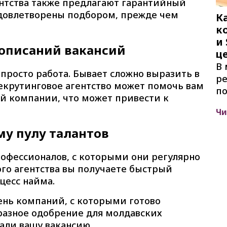
гентства также предлагают гарантийный
удовлетворены подбором, прежде чем
К
к
и
 описаний вакансий
ц
В 
просто работа. Бывает сложно выразить в
ре
Рекрутинговое агентство может помочь вам
по
й компании, что может привести к
Чи
у пулу талантов
офессионалов, с которыми они регулярно
го агентства вы получаете быстрый
оцесс найма.
вень компаний, с которыми готово
бразное одобрение для молдавских
али вашу вакансию.