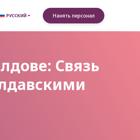
Нанять персонал
РУССКИЙ
лдове: Связь
олдавскими